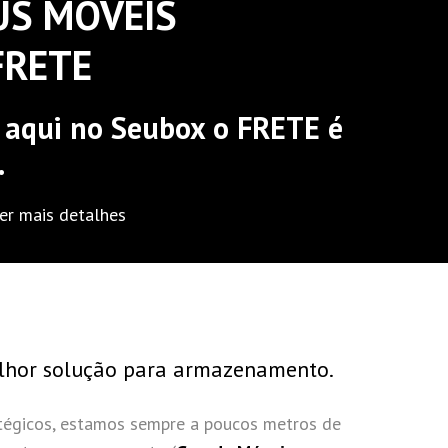
US MÓVEIS
FRETE
, aqui no Seubox o FRETE é
.
er mais detalhes
lhor solução para armazenamento.
atégicos, estamos sempre a poucos metros de