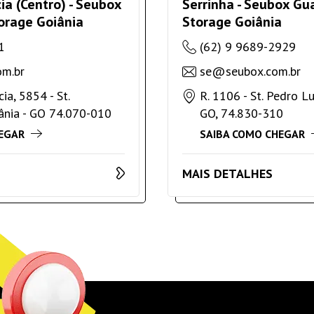
ia (Centro) - Seubox
Serrinha - Seubox Gu
orage Goiânia
Storage Goiânia
1
(62) 9 9689-2929
m.br
se@seubox.com.br
ia, 5854 - St.
R. 1106 - St. Pedro Lu
ânia - GO 74.070-010
GO, 74.830-310
EGAR
SAIBA COMO CHEGAR
MAIS DETALHES